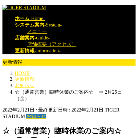
コ
ナ
ン
ビ
ホーム
-Home-
テ
ゲ
システム案内
-System-
ン
ー
メニュー
ツ
シ
店舗案内
-Guide-
へ
ョ
店舗概要（アクセス）
ス
ン
更新情報
-Information-
キ
に
ッ
移
更新情報
プ
動
HOME
更新情報
お知らせ
☆（通常営業）臨時休業のご案内☆ ⇒ 2月25日
（金）
2022年2月21日
/ 最終更新日時 :
2022年2月21日
TIGER
STADIUM
お知らせ
☆（通常営業）臨時休業のご案内☆