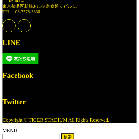
〒105-0004
東京都港区新橋3-11-9 烏森通りビル 5F
TEL：03-3578-3336
LINE
Facebook
Twitter
Copyright © TIGER STADIUM All Rights Reserved.
MENU
検