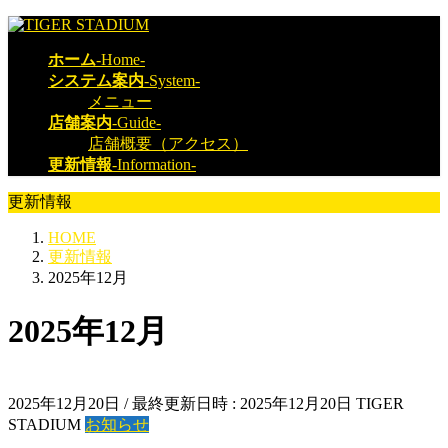
コ
ナ
ン
ビ
ホーム
-Home-
テ
ゲ
システム案内
-System-
ン
ー
メニュー
ツ
シ
店舗案内
-Guide-
へ
ョ
店舗概要（アクセス）
ス
ン
更新情報
-Information-
キ
に
ッ
移
更新情報
プ
動
HOME
更新情報
2025年12月
2025年12月
2025年12月20日
/ 最終更新日時 :
2025年12月20日
TIGER
STADIUM
お知らせ