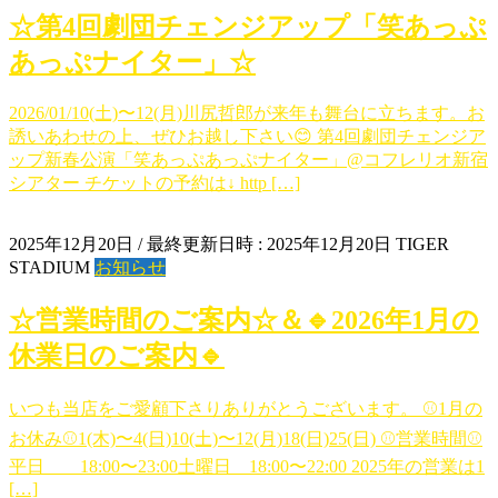
☆第4回劇団チェンジアップ「笑あっぷ
あっぷナイター」☆
2026/01/10(土)〜12(月)川尻哲郎が来年も舞台に立ちます。お
誘いあわせの上、ぜひお越し下さい😊 第4回劇団チェンジア
ップ新春公演「笑あっぷあっぷナイター」@コフレリオ新宿
シアター チケットの予約は↓ http […]
2025年12月20日
/ 最終更新日時 :
2025年12月20日
TIGER
STADIUM
お知らせ
☆営業時間のご案内☆＆🔹2026年1月の
休業日のご案内🔹
いつも当店をご愛顧下さりありがとうございます。 ⚾1月の
お休み⚾1(木)〜4(日)10(土)〜12(月)18(日)25(日) ⚾営業時間⚾
平日 18:00〜23:00土曜日 18:00〜22:00 2025年の営業は1
[…]