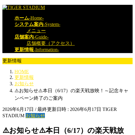
コ
ナ
ン
ビ
ホーム
-Home-
テ
ゲ
システム案内
-System-
ン
ー
メニュー
ツ
シ
店舗案内
-Guide-
へ
ョ
店舗概要（アクセス）
ス
ン
更新情報
-Information-
キ
に
ッ
移
更新情報
プ
動
HOME
更新情報
お知らせ
⚠️お知らせ⚠️本日（6/17）の楽天戦放映！～記念キャ
ンペーン終了のご案内
2026年6月17日
/ 最終更新日時 :
2026年6月17日
TIGER
STADIUM
お知らせ
⚠️お知らせ⚠️本日（6/17）の楽天戦放