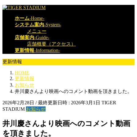
コ
ナ
ン
ビ
ホーム
-Home-
テ
ゲ
システム案内
-System-
ン
ー
メニュー
ツ
シ
店舗案内
-Guide-
へ
ョ
店舗概要（アクセス）
ス
ン
更新情報
-Information-
キ
に
ッ
移
更新情報
プ
動
HOME
更新情報
お知らせ
井川慶さんより映画へのコメント動画を頂きました。
2026年2月28日
/ 最終更新日時 :
2026年3月1日
TIGER
STADIUM
お知らせ
井川慶さんより映画へのコメント動画
を頂きました。