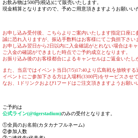
お飲み物は500円(税込)にて販売いたします。
現金精算となりますので、予めご用意頂きますようお願いい
お申し込み受付後、こちらよりご案内いたします指定口座に参加
誠に恐れ入りますが、振込手数料はお客様にてご負担下さい
お申し込み翌日から2日以内に入金確認がとれない場合はキ
ご入金の確認ができました時点でご予約成立となります。
お振り込み後のお客様都合によるキャンセルはご返金いたし
また、当店ではイベント当日(7/5)17:40より広島戦を放映
イベントにご参加下さる方は入場料(3300円)をサービスさせ
なお、1ドリンクおよび1フードはご注文頂きますようお願い
ご予約は
公式ライン(@tigerstadium)
のみの受付となります。
①全員のお名前(カタカナフルネーム)
②参加人数
③ご連絡先(代表者)