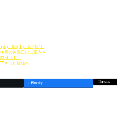
)・8/1(土)・8/2(日)］
年8月の休業日のご案内🔹
22日（土）
加下さった皆様へ
Threads
Bluesky