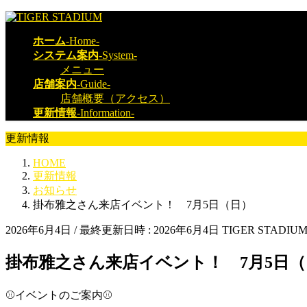
コ
ナ
ン
ビ
ホーム
-Home-
テ
ゲ
システム案内
-System-
ン
ー
メニュー
ツ
シ
店舗案内
-Guide-
へ
ョ
店舗概要（アクセス）
ス
ン
更新情報
-Information-
キ
に
ッ
移
更新情報
プ
動
HOME
更新情報
お知らせ
掛布雅之さん来店イベント！ 7月5日（日）
2026年6月4日
/ 最終更新日時 :
2026年6月4日
TIGER STADIU
掛布雅之さん来店イベント！ 7月5日（
⚾イベントのご案内⚾